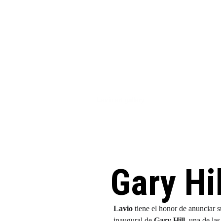
Lavio art gallery
Gary Hil
Lavio
 tiene el honor de anunciar 
inaugural de 
Gary Hill
, una de las