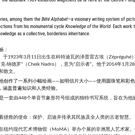
eries, among them the 
Bété Alphabet
—a visionary writing system of pict
elections from his monumental cycle 
Knowledge of the World
. Each work 
owledge as a collective, borderless inheritance.
畅：
）于1923年3月11日出生在科特迪瓦的泽普雷古埃（Zépréguh
德罗”（Cheik Nadro），意为“启示者”。他于2014年
和散文。
他创作了一系列小幅绘画——如明信片大小——使用圆珠笔和彩
百科全书，涵盖普遍知识和人类经验。
创始人，这是一套由448个单音节象形符号组成的独特书写系统，旨
着拯救的使命：保护、启迪并传承其民族及全人类的古老智慧。
在纽约现代艺术博物馆（MoMA）举办个展的非洲黑人艺术家