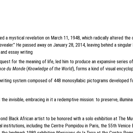
 a mystical revelation on March 11, 1948, which radically altered the co
evealer.” He passed away on January 28, 2014, leaving behind a singular
 and essay writing
he quest for the meaning of life, led him to produce an expansive series
nce du Monde
 (
Knowledge of the World
), forms a kind of visual encycl
writing system composed of 448 monosyllabic pictograms developed for 
d the invisible, embracing in it a redemptive mission: to preserve, illum
cond Black African artist to be honored with a solo exhibition at The 
institutions, including the Centre Pompidou in Paris, the 55th Venice 
in the landmark 1989 exhibition 
Magiciens de la Terre
 at the Centre Pomp