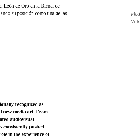
 el León de Oro en la Bienal de 
ando su posición como una de las 
Medi
Vide
tionally recognized as 
nd new media art. From 
cated audiovisual 
as consistently pushed 
ole in the experience of 