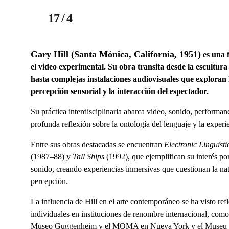
17 / 4
Gary Hill (Santa Mónica, California, 1951)
es una f
el video experimental. Su obra transita desde la escultura 
hasta complejas instalaciones audiovisuales que exploran l
percepción sensorial y la interacción del espectador.
Su práctica interdisciplinaria abarca video, sonido, performanc
profunda reflexión sobre la ontología del lenguaje y la experi
Entre sus obras destacadas se encuentran 
Electronic Linguisti
(1987–88) y 
Tall Ships
 (1992), que ejemplifican su interés por
sonido, creando experiencias inmersivas que cuestionan la na
percepción.
La influencia de Hill en el arte contemporáneo se ha visto re
individuales en instituciones de renombre internacional, como
Museo Guggenheim y el MOMA en Nueva York y el Museu d’