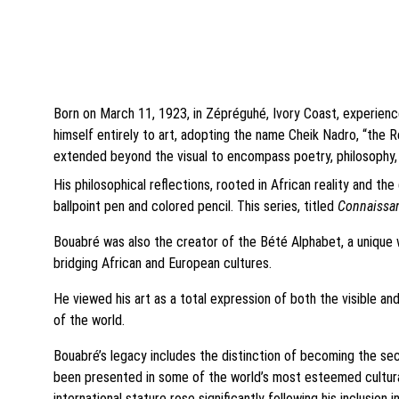
Born on March 11, 1923, in Zépréguhé, Ivory Coast, experienced
himself entirely to art, adopting the name Cheik Nadro, “the R
extended beyond the visual to encompass poetry, philosophy,
His philosophical reflections, rooted in African reality and t
ballpoint pen and colored pencil. This series, titled 
Connaissa
Bouabré was also the creator of the Bété Alphabet, a unique 
bridging African and European cultures.
He viewed his art as a total expression of both the visible an
of the world.
Bouabré’s legacy includes the distinction of becoming the se
been presented in some of the world’s most esteemed cultural 
international stature rose significantly following his inclusion 