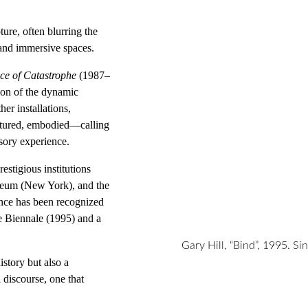
ure, often blurring the 
 and immersive spaces.
ce of Catastrophe
 (1987–
ion of the dynamic 
er installations, 
actured, embodied—calling 
nsory experience.
estigious institutions 
eum (New York), and the 
nce has been recognized 
 Biennale (1995) and a 
Gary Hill, “Bind”, 1995. Si
istory but also a 
 discourse, one that 