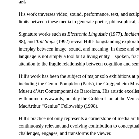
art.
His work traverses video, sound, performance, text, and sculpt
limits between these media to generate poetic, philosophical,
Signature works such as 
Electronic Linguistic
 (1977), 
Inciden
88), and 
Tall Ships
 (1992) reveal Hill’s longstanding explorat
interplay between image, sound, and meaning. In these and oth
language is not simply a tool but a living entity—spoken, fr
attention to the fragile relationship between cognition and se
Hill’s work has been the subject of major solo exhibitions at pr
including the Centre Pompidou (Paris), the Guggenheim Mus
Museu d’Art Contemporani de Barcelona. His artistic excelle
with numerous awards, notably the Golden Lion at the Venice
MacArthur “Genius” Fellowship (1998).
Hill’s practice not only represents a cornerstone of media art h
continuously relevant and evolving contribution to conceptual
challenges, engages, and transforms the viewer.