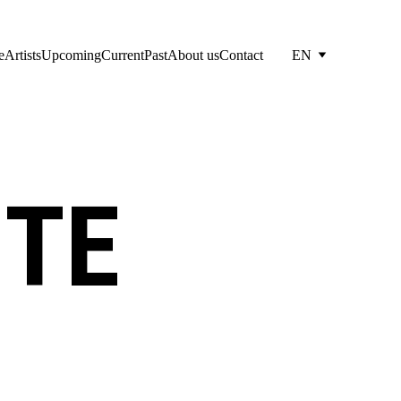
e
Artists
Upcoming
Current
Past
About us
Contact
EN
TE