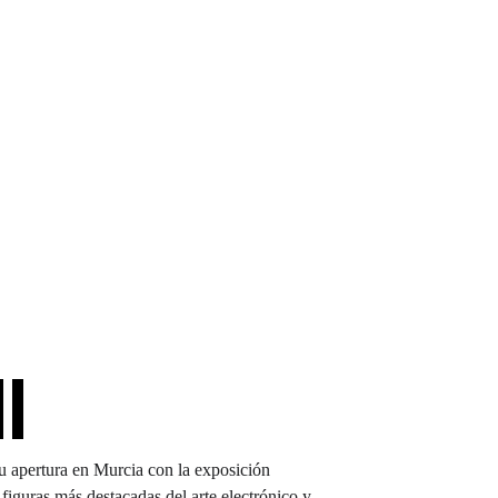
l
su apertura en Murcia con la exposición 
 figuras más destacadas del arte electrónico y 