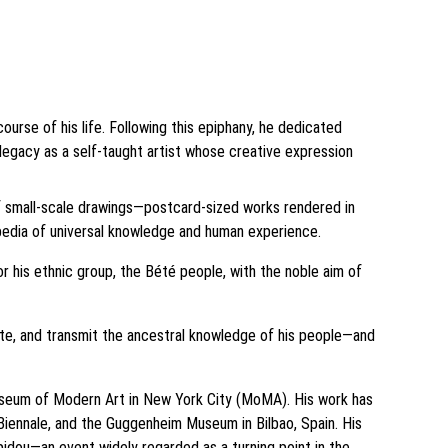
urse of his life. Following this epiphany, he dedicated 
 legacy as a self-taught artist whose creative expression 
 of small-scale drawings—postcard-sized works rendered in 
opedia of universal knowledge and human experience.
his ethnic group, the Bété people, with the noble aim of 
inate, and transmit the ancestral knowledge of his people—and 
Museum of Modern Art in New York City (MoMA). His work has 
Biennale, and the Guggenheim Museum in Bilbao, Spain. His 
idou—an event widely regarded as a turning point in the 