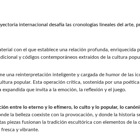
ayectoria internacional desafía las cronologías lineales del arte
aterial con el que establece una relación profunda, enriquecida 
adicional y códigos contemporáneos extraídos de la cultura popul
e una reinterpretación inteligente y cargada de humor de las ico
 cultura popular. Esta operación crítica, sostenida por una poétic
 expandida que invita a la emoción, la reflexión y el juego.
ción entre lo eterno y lo efímero, lo culto y lo popular, lo canón
nde la belleza coexiste con la provocación, y donde la historia se
s piezas fusionan la tradición escultórica con elementos de la
 fresca y vibrante.