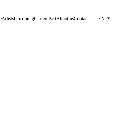
e
Artists
Upcoming
Current
Past
About us
Contact
EN