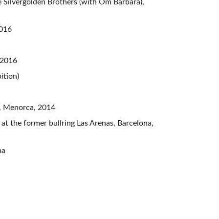
 Silvergolden Brothers (with Om Barbarà), 
2016
 2016
ition)
ó, Menorca, 2014
 at the former bullring Las Arenas, Barcelona, 
na