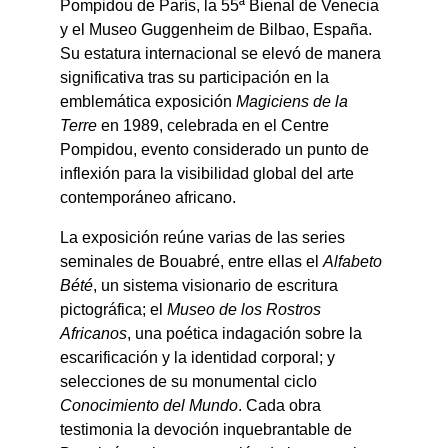
Pompidou de París, la 55ª Bienal de Venecia 
y el Museo Guggenheim de Bilbao, España. 
Su estatura internacional se elevó de manera 
significativa tras su participación en la 
emblemática exposición 
Magiciens de la 
Terre
 en 1989, celebrada en el Centre 
Pompidou, evento considerado un punto de 
inflexión para la visibilidad global del arte 
contemporáneo africano.
La exposición reúne varias de las series 
seminales de Bouabré, entre ellas el 
Alfabeto 
Bété
, un sistema visionario de escritura 
pictográfica; el 
Museo de los Rostros 
Africanos
, una poética indagación sobre la 
escarificación y la identidad corporal; y 
selecciones de su monumental ciclo 
Conocimiento del Mundo
. Cada obra 
testimonia la devoción inquebrantable de 