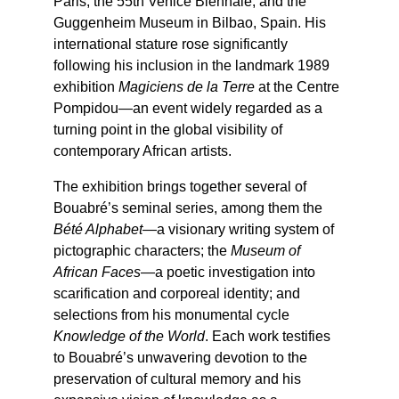
Paris, the 55th Venice Biennale, and the 
Guggenheim Museum in Bilbao, Spain. His 
international stature rose significantly 
following his inclusion in the landmark 1989 
exhibition 
Magiciens de la Terre
 at the Centre 
Pompidou—an event widely regarded as a 
turning point in the global visibility of 
contemporary African artists.
The exhibition brings together several of 
Bouabré’s seminal series, among them the 
Bété Alphabet
—a visionary writing system of 
pictographic characters; the 
Museum of 
African Faces
—a poetic investigation into 
scarification and corporeal identity; and 
selections from his monumental cycle 
Knowledge of the World
. Each work testifies 
to Bouabré’s unwavering devotion to the 
preservation of cultural memory and his 