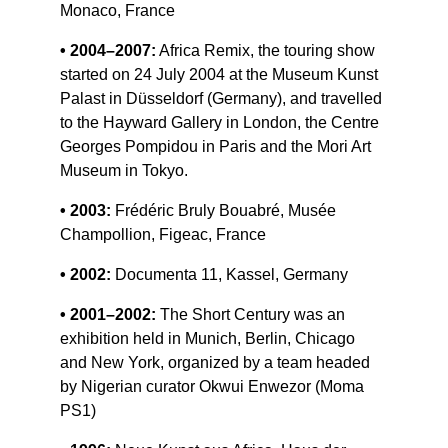
Monaco, France
• 2004–2007:
 Africa Remix, the touring show 
started on 24 July 2004 at the Museum Kunst 
Palast in Düsseldorf (Germany), and travelled 
to the Hayward Gallery in London, the Centre 
Georges Pompidou in Paris and the Mori Art 
Museum in Tokyo.
• 2003: 
Frédéric Bruly Bouabré, Musée 
Champollion, Figeac, France
• 2002:
 Documenta 11, Kassel, Germany
• 2001–2002:
 The Short Century was an 
exhibition held in Munich, Berlin, Chicago 
and New York, organized by a team headed 
by Nigerian curator Okwui Enwezor (Moma 
PS1)