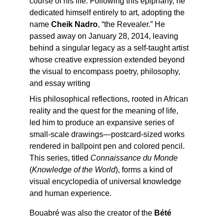
course of his life. Following this epiphany, he 
dedicated himself entirely to art, adopting the 
name 
Cheik Nadro
, “the Revealer.” He 
passed away on January 28, 2014, leaving 
behind a singular legacy as a self-taught artist 
whose creative expression extended beyond 
the visual to encompass poetry, philosophy, 
and essay writing
His philosophical reflections, rooted in African 
reality and the quest for the meaning of life, 
led him to produce an expansive series of 
small-scale drawings—postcard-sized works 
rendered in ballpoint pen and colored pencil. 
This series, titled 
Connaissance du Monde
(
Knowledge of the World
), forms a kind of 
visual encyclopedia of universal knowledge 
and human experience.
Bouabré was also the creator of the 
Bété 