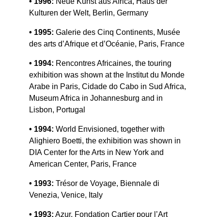
• 1996: 
Neue Kunst aus Africa, Haus der 
Kulturen der Welt, Berlin, Germany
• 1995:
 Galerie des Cinq Continents, Musée 
des arts d’Afrique et d’Océanie, Paris, France
• 1994:
 Rencontres Africaines, the touring 
exhibition was shown at the Institut du Monde 
Arabe in Paris, Cidade do Cabo in Sud Africa, 
Museum Africa in Johannesburg and in 
Lisbon, Portugal
• 1994:
 World Envisioned, together with 
Alighiero Boetti, the exhibition was shown in 
DIA Center for the Arts in New York and 
American Center, Paris, France
• 1993:
 Trésor de Voyage, Biennale di 
Venezia, Venice, Italy
• 1993:
 Azur, Fondation Cartier pour l’Art 