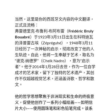
当然，这里是你的西班牙文内容的中文翻译，
正式且流畅：
弗雷德里克·布鲁利·布阿布雷（
Frédéric Bruly 
Bouabré
）于1923年3月11日出生在科特迪瓦
的泽普雷古埃（Zépréguhé），1948年3月11
日经历了一次神秘的启示，彻底改变了他的人
生轨迹。自此，他将一生奉献于艺术，取名为
“谢克·纳德罗”（Cheik Nadro），意为“启示
者”。他于2014年1月28日去世，作为一位自学
成才的艺术家，留下了独特的艺术遗产，其创
作不仅超越视觉艺术，还涵盖诗歌、哲学和散
文。
他的哲学思想聚焦于非洲现实和生命的终极意
义，促使他创作了一系列小幅绘画——如明信
片大小——使用圆珠笔和彩色铅笔完成。该系