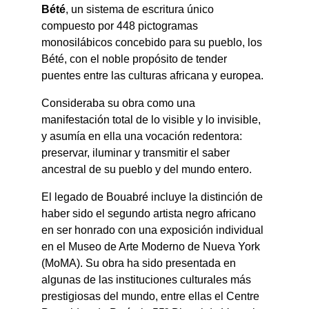
Bété
, un sistema de escritura único 
compuesto por 448 pictogramas 
monosilábicos concebido para su pueblo, los 
Bété, con el noble propósito de tender 
puentes entre las culturas africana y europea.
Consideraba su obra como una 
manifestación total de lo visible y lo invisible, 
y asumía en ella una vocación redentora: 
preservar, iluminar y transmitir el saber 
ancestral de su pueblo y del mundo entero.
El legado de Bouabré incluye la distinción de 
haber sido el segundo artista negro africano 
en ser honrado con una exposición individual 
en el Museo de Arte Moderno de Nueva York 
(MoMA). Su obra ha sido presentada en 
algunas de las instituciones culturales más 
prestigiosas del mundo, entre ellas el Centre 