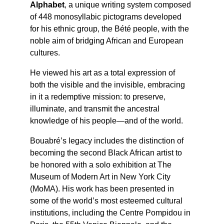
Alphabet
, a unique writing system composed 
of 448 monosyllabic pictograms developed 
for his ethnic group, the Bété people, with the 
noble aim of bridging African and European 
cultures.
He viewed his art as a total expression of 
both the visible and the invisible, embracing 
in it a redemptive mission: to preserve, 
illuminate, and transmit the ancestral 
knowledge of his people—and of the world.
Bouabré’s legacy includes the distinction of 
becoming the second Black African artist to 
be honored with a solo exhibition at The 
Museum of Modern Art in New York City 
(MoMA). His work has been presented in 
some of the world’s most esteemed cultural 
institutions, including the Centre Pompidou in 