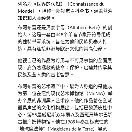
列名为《世界的认知》（Connaissance du 
Monde），堪称一部视觉百科全书，涵盖普遍
知识和人类经验。
布阿布雷还是贝泰字母（Alfabeto Bété）的创
始人，这是一套由448个单音节象形符号组成
的独特书写系统，旨在为他的民族贝泰人打
造，具有连接非洲与欧洲文化的崇高使命。
他视自己的作品为可见与不可见事物的全面展
现，肩负着拯救的使命：保护、启迪并传承其
民族及全人类的古老智慧。
布阿布雷的艺术遗产中，最为人称道的是他成
为第二位在纽约现代艺术博物馆（MoMA）举
办个展的非洲黑人艺术家。他的作品曾在全球
最具声望的文化机构展出，包括巴黎蓬皮杜中
心、第55届威尼斯双年展以及西班牙毕尔巴鄂
古根海姆博物馆。他在1989年参加标志性的
“地球魔法师”（Magiciens de la Terre）展览