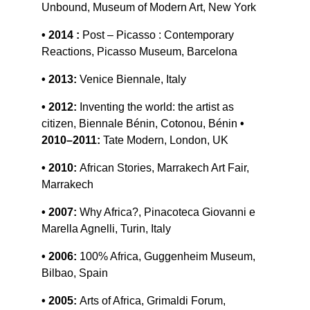
Unbound, Museum of Modern Art, New York
• 2014 : 
Post – Picasso : Contemporary 
Reactions, Picasso Museum, Barcelona
• 2013:
 Venice Biennale, Italy
• 2012:
 Inventing the world: the artist as 
citizen, Biennale Bénin, Cotonou, Bénin 
• 
2010–2011:
 Tate Modern, London, UK
• 2010: 
African Stories, Marrakech Art Fair, 
Marrakech
• 2007:
 Why Africa?, Pinacoteca Giovanni e 
Marella Agnelli, Turin, Italy
• 2006:
 100% Africa, Guggenheim Museum, 
Bilbao, Spain
• 2005: 
Arts of Africa, Grimaldi Forum, 