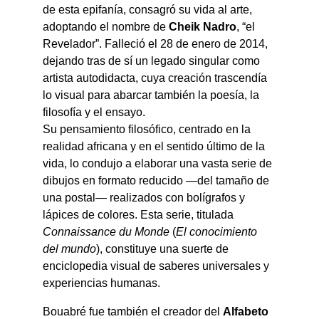
de esta epifanía, consagró su vida al arte, 
adoptando el nombre de 
Cheik Nadro
, “el 
Revelador”. Falleció el 28 de enero de 2014, 
dejando tras de sí un legado singular como 
artista autodidacta, cuya creación trascendía 
lo visual para abarcar también la poesía, la 
filosofía y el ensayo.
Su pensamiento filosófico, centrado en la 
realidad africana y en el sentido último de la 
vida, lo condujo a elaborar una vasta serie de 
dibujos en formato reducido —del tamaño de 
una postal— realizados con bolígrafos y 
lápices de colores. Esta serie, titulada 
Connaissance du Monde
 (
El conocimiento 
del mundo
), constituye una suerte de 
enciclopedia visual de saberes universales y 
experiencias humanas.
Bouabré fue también el creador del 
Alfabeto 